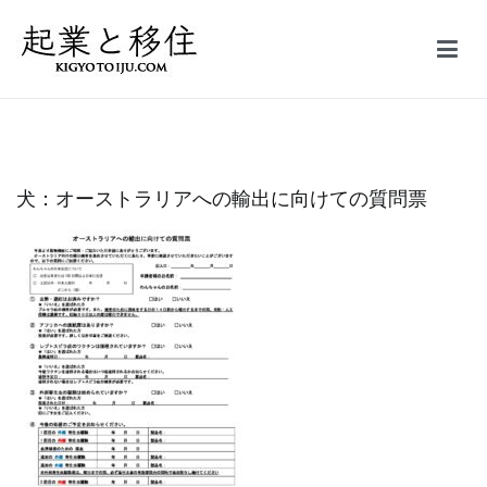
コ
ン
テ
起業と移住｜FIRE
50万円で起業した会社を5億円で売却しFIRE。オーストラリア投資
ン
家ビザ移住体験記
ツ
へ
ス
犬：オーストラリアへの輸出に向けての質問票
キ
ッ
プ