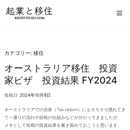
コ
ン
テ
起業と移住｜FIRE
50万円で起業した会社を5億円で売却しFIRE。オーストラリア投資
ン
家ビザ移住体験記
ツ
へ
ス
カテゴリー:
移住
キ
オーストラリア移住 投資
ッ
プ
家ビザ 投資結果 FY2024
投稿日:
2024年10月8日
オーストラリアでの決算（Tax return）にもそろそろ慣れてき
て一通りの流れや節税の仕組みなどが分かってきましたが、
メモとして前期の投資結果を書き留めておこうと思います。