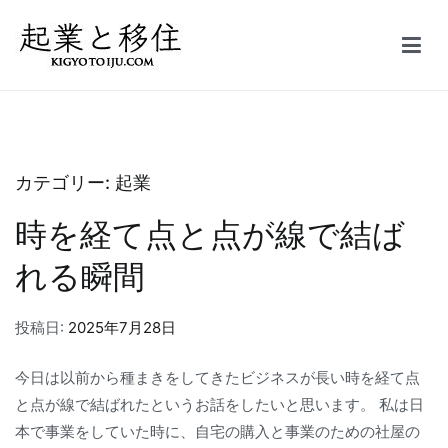
コ
ン
テ
起業と移住｜FIRE
50万円で起業した会社を5億円で売却しFIRE。オーストラリア投資
ン
家ビザ移住体験記
ツ
へ
ス
カテゴリー:
起業
キ
時を経て点と点が線で結ば
ッ
プ
れる瞬間
投稿日:
2025年7月28日
今日は以前から種まきをしてきたビジネスが長い時を経て点
と点が線で結ばれたというお話をしたいと思います。 私は日
本で事業をしていた時に、自宅の購入と事業のための社屋の