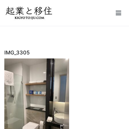
コ
ン
テ
起業と移住｜FIRE
50万円で起業した会社を5億円で売却しFIRE。オーストラリア投資
ン
家ビザ移住体験記
ツ
へ
ス
IMG_3305
キ
ッ
プ