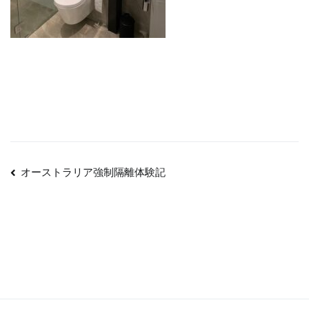
投
オーストラリア強制隔離体験記
稿
ナ
ビ
ゲ
ー
シ