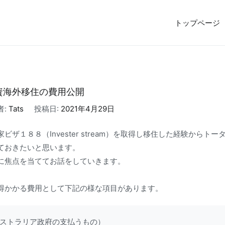
トップページ
5億円で売却しFIRE。オーストラリア投資家ビザ移住体験記
資海外移住の費用公開
者:
Tats
投稿日:
2021年4月29日
ビザ１８８（Invester stream）を取得し移住した経験からト
ておきたいと思います。
に焦点を当ててお話をしていきます。
得かかる費用として下記の様な項目があります。
ストラリア政府の支払うもの）
