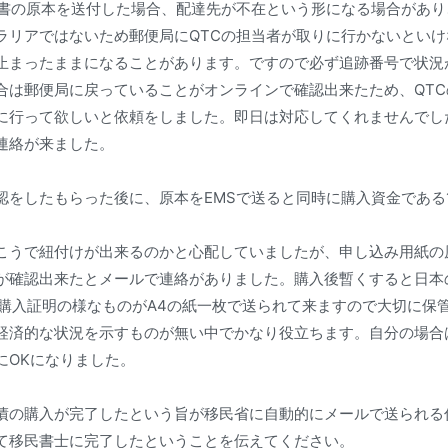
み書の原本を送付した場合、配達先が不在という形になる場合があ
ラリアではないため郵便局にQTCの担当者が取りに行かないとい
止まったままになることがあります。ですので必ず追跡番号で状況
合は郵便局に戻っていることがオンラインで確認出来たため、QT
に行って欲しいと依頼をしました。即日は対応してくれませんでし
連絡が来ました。
をしたもらった後に、原本をEMSで送ると同時に購入資金である1,5
こうで紐付けが出来るのかと心配していましたが、申し込み用紙の
認出来たとメールで連絡がありました。購入後暫くすると日本の自宅にCe
と呼ばれる購入証明の様なものがA4の紙一枚で送られて来ますので大切に
経済的な状況を示すものが無い中でかなり役立ちます。自分の場合
にOKになりました。
債の購入が完了したという旨が移民省に自動的にメールで送られる
て移民書士に完了したということを伝えてください。