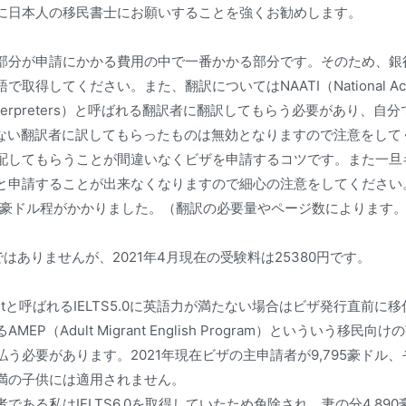
に日本人の移民書士にお願いすることを強くお勧めします。
部分が申請にかかる費用の中で一番かかる部分です。そのため、銀
してください。また、翻訳についてはNAATI（National Accredita
rs and Interpreters）と呼ばれる翻訳者に翻訳してもらう必要があり
持たない翻訳者に訳してもらったものは無効となりますので注意をし
配してもらうことが間違いなくビザを申請するコツです。また一旦
と申請することが出来なくなりますので細心の注意をしてください
00豪ドル程がかかりました。（翻訳の必要量やページ数によります
ではありませんが、2021年4月現在の受験料は25380円です。
almentと呼ばれるIELTS5.0に英語力が満たない場合はビザ発行直前に
EP（Adult Migrant English Program）といういう移
う必要があります。2021年現在ビザの主申請者が9,795豪ドル、そ
満の子供には適用されません。
である私はIELTS6.0を取得していたため免除され、妻の分4,89