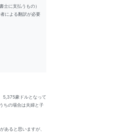
書士に支払うもの）

格者による翻訳が必要
5,375豪ドルとなって
うちの場合は夫婦と子
キがあると思いますが、