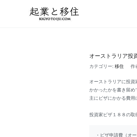
コ
ン
起業と移住｜FIRE
50万円で起業した会社を
テ
ン
ツ
へ
ス
オーストラリア投
キ
カテゴリー:
移住
作
ッ
プ
オーストラリアに投資家
かかったかを書き留め
主にビザにかかる費用
投資家ビザ１８８の取
・ビザ申請費（オー