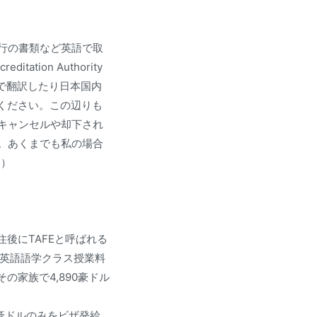
行の書類など英語で取
tion Authority
、自分で翻訳したり日本国内
てください。この辺りも
キャンセルや却下され
。あくまでも私の場合
。）
移住後にTAFEと呼ばれる
民向けの英語語学クラス授業料
の家族で4,890豪ドル
0豪ドルのみをビザ発給