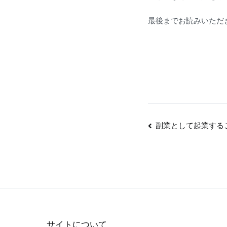
最後までお読みいただ
投
副業として起業する
稿
ナ
ビ
ゲ
ー
シ
サイトについて