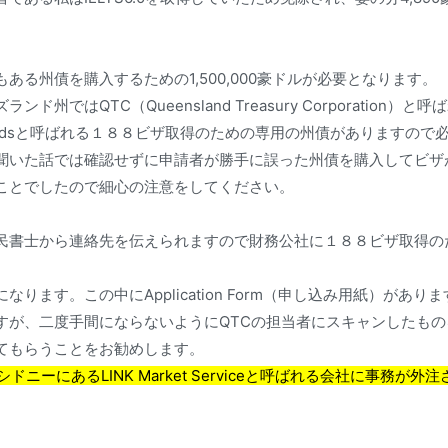
ある州債を購入するための1,500,000豪ドルが必要となります。
ド州ではQTC（Queensland Treasury Corporation
tate Bondsと呼ばれる１８８ビザ取得のための専用の州債があります
聞いた話では確認せずに申請者が勝手に誤った州債を購入してビザ
ことでしたので細心の注意をしてください。
民書士から連絡先を伝えられますので財務公社に１８８ビザ取得の
になります。この中にApplication Form（申し込み用紙）があ
すが、二度手間にならないようにQTCの担当者にスキャンしたも
てもらうことをお勧めします。
シドニーにあるLINK Market Serviceと呼ばれる会社に事務が外
。