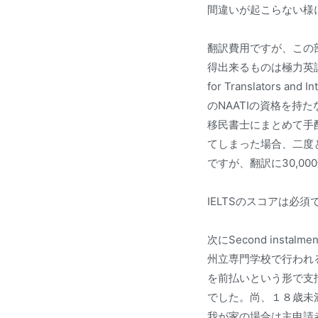
間違いが起こらない様
翻訳費用ですが、この
得出来るものは極力英語で取得
for Translato
のNAATIの資格を
移民書士にまとめて手
てしまった場合、二度
ですが、翻訳に30,0
IELTSのスコアは必須
次にSecond inst
州立専門学校で行われるAM
を前払いという形で支払
でした。尚、１８歳未
我が家の場合は主申請者