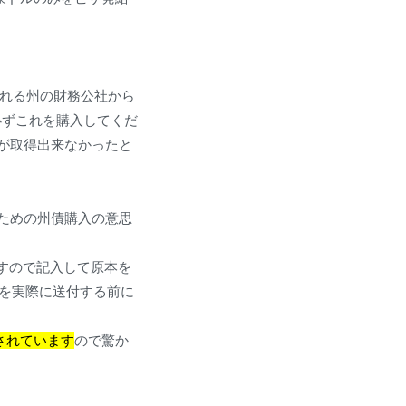
）と呼ばれる州の財務公社から
ので必ずこれを購入してくだ
が取得出来なかったと
ための州債購入の意思
りますので記入して原本を
のを実際に送付する前に
注されています
ので驚か