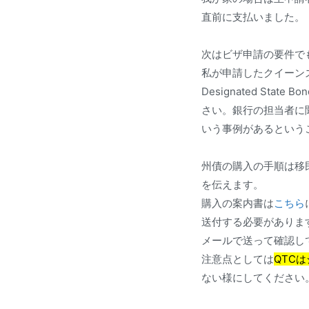
直前に支払いました。
次はビザ申請の要件でも
私が申請したクイーンズラン
Designated S
さい。銀行の担当者に
いう事例があるという
州債の購入の手順は移
を伝えます。
購入の案内書は
こちら
送付する必要がありま
メールで送って確認し
注意点としては
QTCは
ない様にしてください