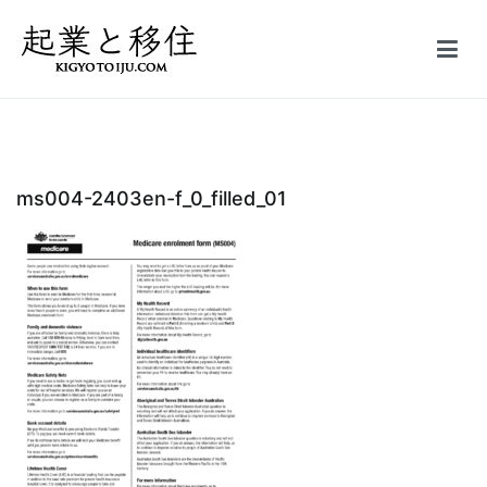
コ
ン
テ
起業と移住｜FIRE
50万円で起業した会社を5億円で売却しFIRE。オーストラリア投資
ン
家ビザ移住体験記
ツ
へ
ス
ms004-2403en-f_0_filled_01
キ
ッ
プ