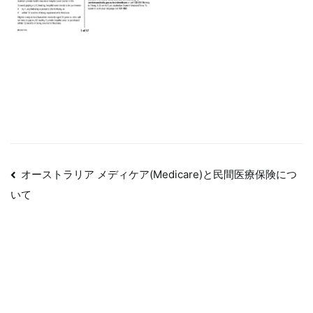
投
オーストラリア メディケア(Medicare)と民間医療保険につ
稿
いて
ナ
ビ
ゲ
ー
シ