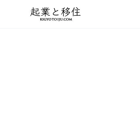
コ
ン
起業と移住｜FIRE
50万円で起業した会社を
テ
ン
ツ
へ
ス
キ
ッ
プ