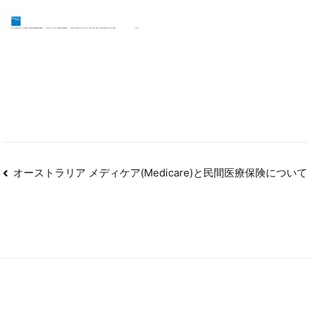
投
オーストラリア メディケア(Medicare)と民間医療保険について
稿
ナ
ビ
ゲ
ー
シ