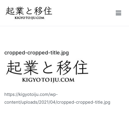
コ
ン
テ
起業と移住｜FIRE
50万円で起業した会社を5億円で売却しFIRE。オーストラリア投資
ン
家ビザ移住体験記
ツ
へ
ス
cropped-cropped-title.jpg
キ
ッ
プ
https://kigyotoiju.com/wp-
content/uploads/2021/04/cropped-cropped-title.jpg