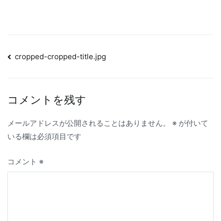
投
cropped-cropped-title.jpg
稿
ナ
コメントを残す
ビ
ゲ
メールアドレスが公開されることはありません。
※
が付いて
ー
いる欄は必須項目です
シ
コメント
※
ョ
ン