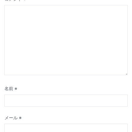
ョ
ン
名前
※
メール
※