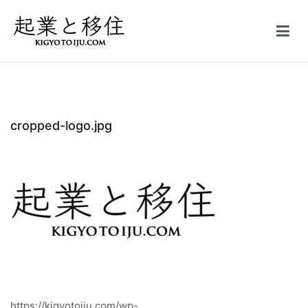
コ
ン
テ
起業と移住｜FIRE
50万円で起業した会社を5億円で売却しFIRE。オーストラリア投資
ン
家ビザ移住体験記
ツ
へ
ス
cropped-logo.jpg
キ
ッ
プ
https://kigyotoiju.com/wp-