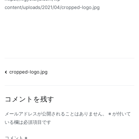
content/uploads/2021/04/cropped-logo.jpg
投
cropped-logo.jpg
稿
ナ
コメントを残す
ビ
ゲ
メールアドレスが公開されることはありません。
※
が付いて
ー
いる欄は必須項目です
シ
コメント
※