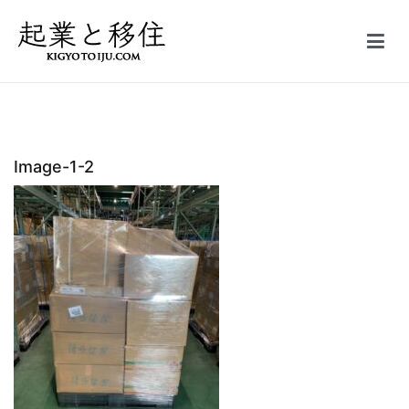
コ
ン
テ
起業と移住｜FIRE
50万円で起業した会社を5億円で売却しFIRE。オーストラリア投資
ン
家ビザ移住体験記
ツ
へ
ス
Image-1-2
キ
ッ
プ