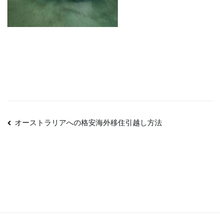
投
オーストラリアへの格安海外移住引越し方法
稿
ナ
ビ
ゲ
ー
シ