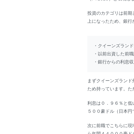
投資のカテゴリは前期
上になったため、銀行
・クイーンズランド
・以前出資した前職
・銀行からの利息収
まずクイーンズランド
ため持っています。た
利息は０．９６％と低
５００豪ドル（日本円
次に前職でこちらに現
ら年間４４０００豪ド