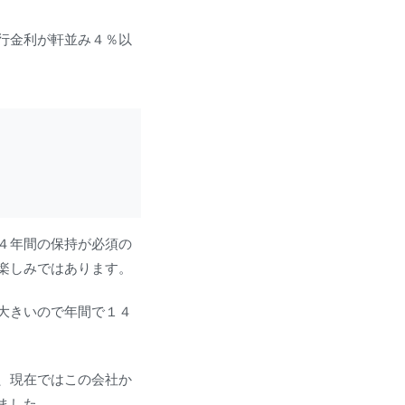
行金利が軒並み４％以
４年間の保持が必須の
楽しみではあります。
大きいので年間で１４
、現在ではこの会社か
ました。