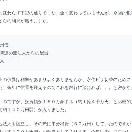
と変わらず下記の通りでした。全く変わっていませんが、今回は銀
からの利息が増えました。
州債

関連の豪法人からの配当

入
州の債券は利率があまりよくありませんが、永住ビザ切替のために
だ、来年に償還を迎えるのでこれを銀行に預ければ。。。と密かな
いのですが、投資額が１５０万豪ドル（約１億４千万円）と比較的
で約１４０万円弱）が入りました。
地法人を設立し、その際に半分出資（５０万円）していたのですが
ル（約４２０万円弱）が配当として入ります。今年は少しダウンし