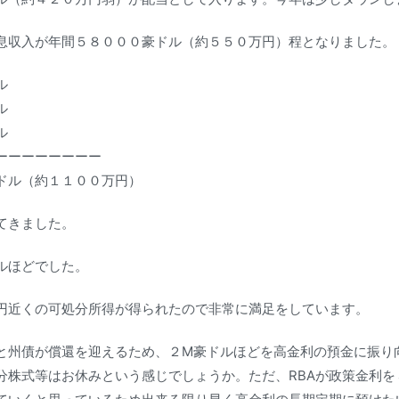
息収入が年間５８０００豪ドル（約５５０万円）程となりました。
ル
ル
ル
ーーーーーーーー
ドル（約１１００万円）
てきました。
ルほどでした。
円近くの可処分所得が得られたので非常に満足をしています。
と州債が償還を迎えるため、２M豪ドルほどを高金利の預金に振り
分株式等はお休みという感じでしょうか。ただ、RBAが政策金利を