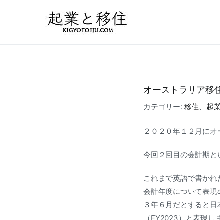
コ
ン
起業と移住｜FIRE
50万円で起業した会社を
テ
ン
ツ
へ
ス
オーストラリア移住
キ
カテゴリー:
移住
、
起
ッ
プ
２０２０年１２月にオ
今回２回目の会計期と
これまで英語で書かれ
会計年度について表現
３年６月だとすると日
（FY2023）と表現し