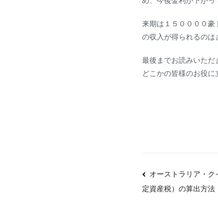
め、今後金利が下がっ
来期は１５００００豪
の収入が得られるのは
最後までお読みいただ
どこかの皆様のお役に
投
オーストラリア・クイ
稿
定資産税）の算出方法
ナ