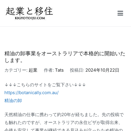
コ
ン
テ
起業と移住｜FIRE
50万円で起業した会社を5億円で売却しFIRE。オーストラリア投資
ン
家ビザ移住体験記
ツ
へ
ス
精油の卸事業をオーストラリアで本格的に開始いた
キ
します。
ッ
カテゴリー:
起業
作者:
Tats
投稿日:
2024年10月22日
プ
↓↓↓こちらのサイトをご覧下さい↓↓↓
https://botanically.com.au/
精油の卸
天然精油の仕事に携わって約20年が経ちました。先の投稿で
も触れたのですが、オーストラリアの永住ビザが取得出来、
今後も安定して事業が継続できる見込みが立ったため精油の