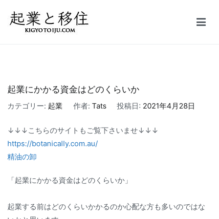
コ
ン
テ
起業と移住｜FIRE
50万円で起業した会社を5億円で売却しFIRE。オーストラリア投資
ン
家ビザ移住体験記
ツ
へ
ス
起業にかかる資金はどのくらいか
キ
カテゴリー:
起業
作者:
Tats
投稿日:
2021年4月28日
ッ
プ
↓↓↓こちらのサイトもご覧下さいませ↓↓↓
https://botanically.com.au/
精油の卸
「起業にかかる資金はどのくらいか」
起業する前はどのくらいかかるのか心配な方も多いのではな