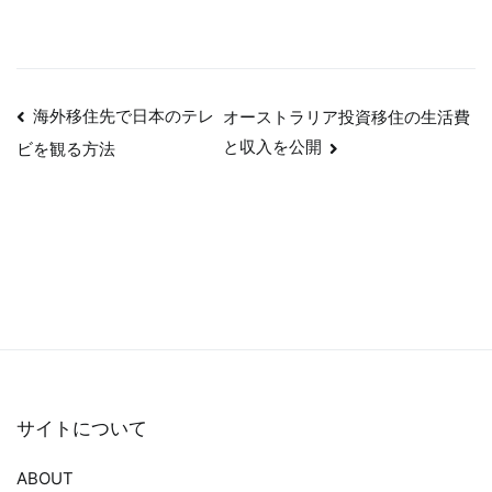
投
海外移住先で日本のテレ
オーストラリア投資移住の生活費
稿
と収入を公開
ビを観る方法
ナ
ビ
ゲ
ー
シ
ョ
ン
サイトについて
ABOUT