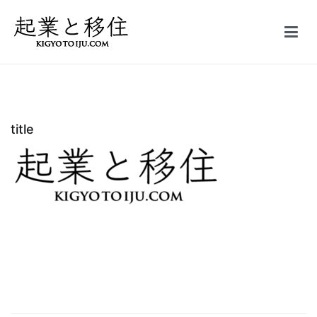
コ
ン
テ
起業と移住｜FIRE
50万円で起業した会社を5億円で売却しFIRE。オーストラリア投資
ン
家ビザ移住体験記
ツ
へ
ス
title
キ
ッ
プ