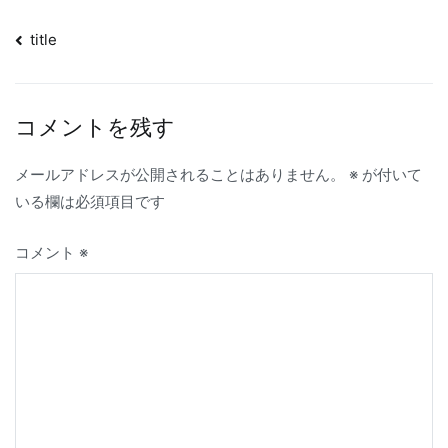
投
title
稿
ナ
コメントを残す
ビ
ゲ
メールアドレスが公開されることはありません。
※
が付いて
ー
いる欄は必須項目です
シ
コメント
※
ョ
ン