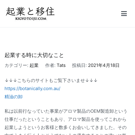
コ
ン
テ
起業と移住｜FIRE
50万円で起業した会社を5億円で売却しFIRE。オーストラリア投資
ン
家ビザ移住体験記
ツ
へ
ス
起業する時に大切なこと
キ
カテゴリー:
起業
作者:
Tats
投稿日:
2021年4月18日
ッ
プ
↓↓↓こちらのサイトもご覧下さいませ↓↓↓
https://botanically.com.au/
精油の卸
私は以前行なっていた事業がアロマ製品のOEM製造卸という
仕事だったということもあり、アロマ製品を使ってこれから
起業しようというお客様と数多くお会いしてきました。その