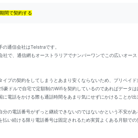
期間で契約する
通信会社はTelstraです。
な会社で、通信網もオーストラリアでナンバーワンでこの広いオース
タイプの契約をしてしまうとあまり安くならないため、プリペイド
5豪ドルで自宅で定額制のWifiを契約しているのであればデータ
国に電話をかける際も通話時間をあまり気にせずにかけることが出
自分の電話番号がずっと継続できないのではないかという不安があ
を払い続ける限り電話番号は固定されるため実質よくある月額での