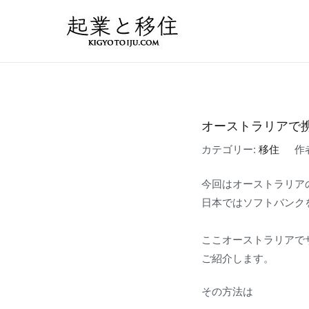
コ
ン
起業と移住｜FIRE
50万円で起業した会社を
テ
ン
ツ
へ
ス
オーストラリアで
キ
カテゴリー:
移住
作
ッ
プ
今回はオーストラリア
日本ではソフトバンク
ここオーストラリアで
ご紹介します。
その方法は