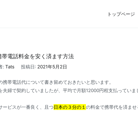
トップページ
5億円で売却しFIRE。オーストラリア投資家ビザ移住体験記
携帯電話料金を安く済ます方法
者:
Tats
投稿日:
2021年5月2日
の携帯電話代について書き留めておきたいと思います。
を夫婦で契約していましたが、平均で月額12000円程支払っていま
サービスが一番良く、且つ
日本の３分の１
の料金で携帯代を済ませ