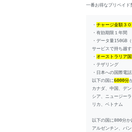
一番お得なプリペイド
・
チャージ金額３０
・有効期限１年間

・データ量150GB
サービスで持ち越す
・
オーストラリア国
・テザリング

・日本への国際電話
以下の国に
6000分
カナダ、中国、デン
シア、ニュージーラ
リカ、ベトナム

以下の国に800分か
アルゼンチン、バン